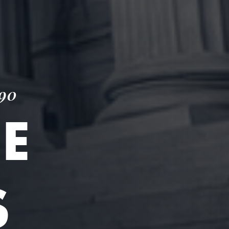
90
E
S