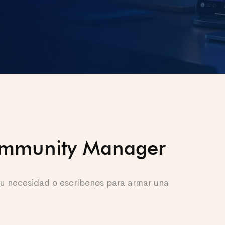
Community Manager
 tu necesidad o escríbenos para armar una